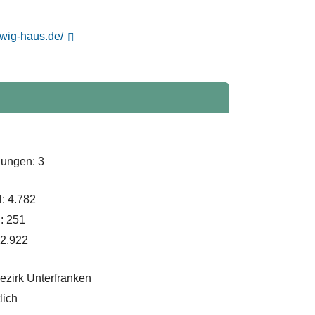
dwig-haus.de/
lungen: 3
l: 4.782
l: 251
22.922
ezirk Unterfranken
lich