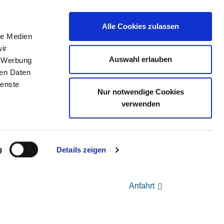
Alle Cookies zulassen
le Medien
ir
AS KVRP
STELLENBÖRSE
KONTAKT
Auswahl erlauben
, Werbung
ren Daten
ienste
Nur notwendige Cookies
verwenden
g
Details zeigen
Anfahrt