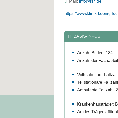
Mail:
ed.hlk@ofni
https://www.klinik-koenig-lu
BASIS-INFOS
Anzahl Betten: 184
Anzahl der Fachabtei
Vollstationäre Fallzah
Teilstationäre Fallzah
Ambulante Fallzahl: 
Krankenhausträger: B
Art des Trägers: öffent