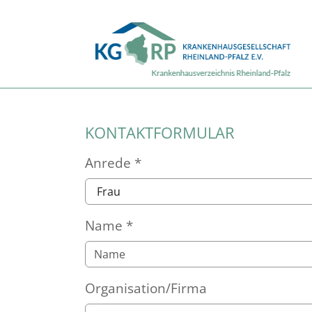
Zum Hauptinhalt springen
Skip to page footer
KONTAKTFORMULAR
Anrede
*
Name
*
Organisation/Firma