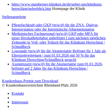
https://www.starnberger-kliniken.de/de/ueber-uns/klinikum-
herrsching/ueberblick.htm
Homepage der Klinik
Stellenangebote
Pflegefachkraft oder GKP (m/w/d) für die ZNA, Dialyse,
Intensivstation oder die Internistische Allgemeinstation
Medizinisches Fachpersonal (m/w/d) GKP oder MFA für
unser Herzkatheterlabor unbefristet I zum nächsten möglichen
Zeitpunkt in Voll- oder Teilzeit für das Klinikum Herrsching |
Schindlbeck
Logopäde (m/w/d) für die Akutgeriatrie Befristet für 1 Jahr als
Elternzeitvertretung | zum 01.03.2026 mit 50 % für das
Klinikum Herrsching/Schindlbeck gesucht
Assistenzarzt (m/w/d) für die Akutgeriatrie zum 01.01.2026,
befristet auf 2 Jahre für das Klinikum Herrsching |
Schindlbeck
Krankenhaus-Porträt zum Download
© Krankenhausverzeichnis Rheinland-Pfalz 2026
Kontakt
Impressum