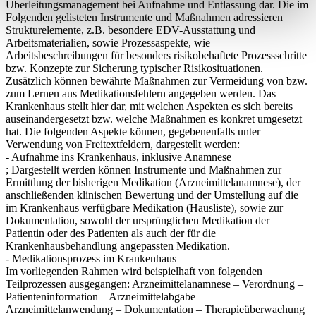
Überleitungsmanagement bei Aufnahme und Entlassung dar. Die im
Folgenden gelisteten Instrumente und Maßnahmen adressieren
Strukturelemente, z.B. besondere EDV-Ausstattung und
Arbeitsmaterialien, sowie Prozessaspekte, wie
Arbeitsbeschreibungen für besonders risikobehaftete Prozessschritte
bzw. Konzepte zur Sicherung typischer Risikosituationen.
Zusätzlich können bewährte Maßnahmen zur Vermeidung von bzw.
zum Lernen aus Medikationsfehlern angegeben werden. Das
Krankenhaus stellt hier dar, mit welchen Aspekten es sich bereits
auseinandergesetzt bzw. welche Maßnahmen es konkret umgesetzt
hat. Die folgenden Aspekte können, gegebenenfalls unter
Verwendung von Freitextfeldern, dargestellt werden:
- Aufnahme ins Krankenhaus, inklusive Anamnese
; Dargestellt werden können Instrumente und Maßnahmen zur
Ermittlung der bisherigen Medikation (Arzneimittelanamnese), der
anschließenden klinischen Bewertung und der Umstellung auf die
im Krankenhaus verfügbare Medikation (Hausliste), sowie zur
Dokumentation, sowohl der ursprünglichen Medikation der
Patientin oder des Patienten als auch der für die
Krankenhausbehandlung angepassten Medikation.
- Medikationsprozess im Krankenhaus
Im vorliegenden Rahmen wird beispielhaft von folgenden
Teilprozessen ausgegangen: Arzneimittelanamnese – Verordnung –
Patienteninformation – Arzneimittelabgabe –
Arzneimittelanwendung – Dokumentation – Therapieüberwachung