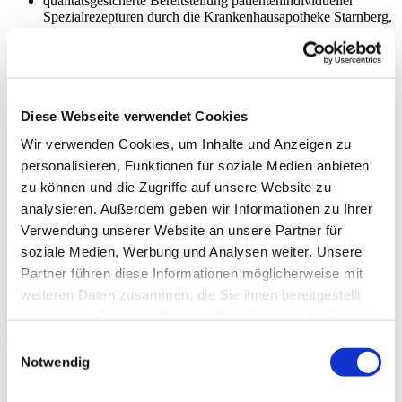
qualitätsgesicherte Bereitstellung patientenindividueller
Spezialrezepturen durch die Krankenhausapotheke Starnberg,
Standards zur korrekten Applikation auf Station, zusätzliche
Sicherheitshinweise für Fertigarzneimittel
Elektronische Unterstützung der Versorgung von Patientinnen und
Patienten mit Arzneimitteln
Diese Webseite verwendet Cookies
Vorhandensein von elektronischen Systemen zur
Entscheidungsunterstützung (z.B. Meona®, Rpdoc®,
Wir verwenden Cookies, um Inhalte und Anzeigen zu
AIDKlinik®, ID Medics® bzw. ID Diacos® Pharma)
personalisieren, Funktionen für soziale Medien anbieten
elektronische Fälschungssicherheitsprüfung und
zu können und die Zugriffe auf unsere Website zu
Bestellübermittlung, zentrale elektronische Arzneimittelliste
mit Wechselwirkungscheck (AMeLi), elektronische
analysieren. Außerdem geben wir Informationen zu Ihrer
Steuerung der Abgabe von Reserveantibiotika und
Verwendung unserer Website an unsere Partner für
erklärungsbedürftiger Risikoarzneimittel, Unterstützung von
soziale Medien, Werbung und Analysen weiter. Unsere
Plausibilitäts- und AMTSChecks im qualitätsgesicherten
Herstellungsbereich durch elektronische Datenbanken
Partner führen diese Informationen möglicherweise mit
weiteren Daten zusammen, die Sie ihnen bereitgestellt
Elektronische Dokumentation der Verabreichung von Arzneimitteln
haben oder die sie im Rahmen Ihrer Nutzung der Dienste
Maßnahmen zur Minimierung von Medikationsfehlern
gesammelt haben.
Einwilligungsauswahl
Notwendig
Maßnahmen zur Vermeidung von Arzneimittelverwechslung
Teilnahme an einem einrichtungsübergreifenden
Fehlermeldesystem (siehe Kapitel 12.2.3.2)