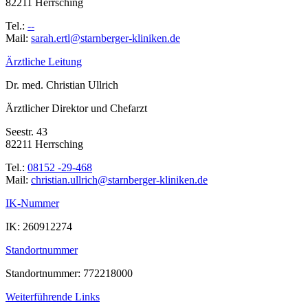
82211 Herrsching
Tel.:
--
Mail:
ed.nekinilk-regrebnrats@ltre.haras
Ärztliche Leitung
Dr. med. Christian Ullrich
Ärztlicher Direktor und Chefarzt
Seestr. 43
82211 Herrsching
Tel.:
08152 -29-468
Mail:
ed.nekinilk-regrebnrats@hcirllu.naitsirhc
IK-Nummer
IK: 260912274
Standortnummer
Standortnummer: 772218000
Weiterführende Links