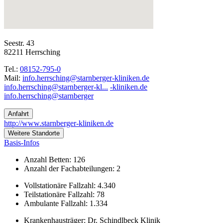
Seestr. 43
82211 Herrsching
Tel.:
08152-795-0
Mail:
ed.nekinilk-regrebnrats@gnihcsrreh.ofni
info.herrsching@starnberger-kl...
ed.nekinilk-
regrebnrats@gnihcsrreh.ofni
Anfahrt
http://www.starnberger-kliniken.de
Weitere Standorte
Basis-Infos
Anzahl Betten: 126
Anzahl der Fachabteilungen: 2
Vollstationäre Fallzahl: 4.340
Teilstationäre Fallzahl: 78
Ambulante Fallzahl: 1.334
Krankenhausträger: Dr. Schindlbeck Klinik