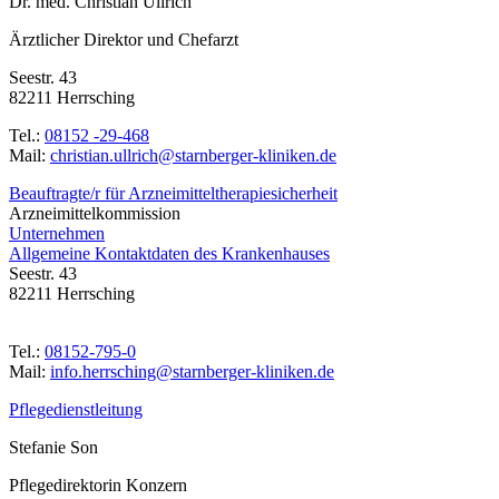
Dr. med. Christian Ullrich
Ärztlicher Direktor und Chefarzt
Seestr. 43
82211 Herrsching
Tel.:
08152 -29-468
Mail:
ed.nekinilk-regrebnrats@hcirllu.naitsirhc
Beauftragte/r für Arzneimitteltherapiesicherheit
Arzneimittelkommission
Unternehmen
Allgemeine Kontaktdaten des Krankenhauses
Seestr. 43
82211 Herrsching
Tel.:
08152-795-0
Mail:
ed.nekinilk-regrebnrats@gnihcsrreh.ofni
Pflegedienstleitung
Stefanie Son
Pflegedirektorin Konzern