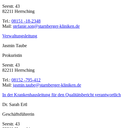
Seestr. 43
82211 Herrsching
Tel.:
08151 -18-2348
Mail:
ed.nekinilk-regrebnrats@nos.einafets
Verwaltungsleitung
Jasmin Taube
Prokuristin
Seestr. 43
82211 Herrsching
Tel.:
08152 -795-412
Mail:
ed.nekinilk-regrebnrats@ebuat.nimsaj
In der Krankenhausleitung für den Qualitätsbericht verantwortlich
Dr. Sarah Ertl
Geschäftsführerin
Seestr. 43