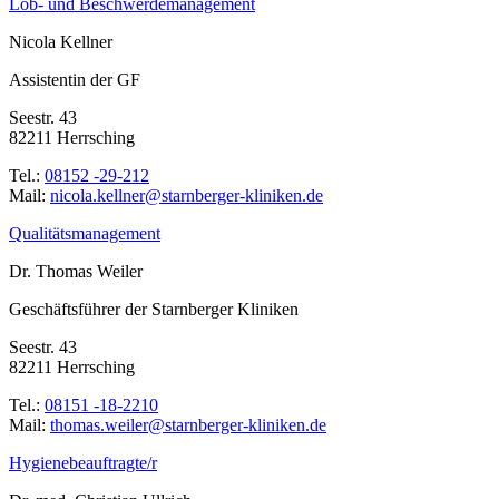
Lob- und Beschwerdemanagement
Nicola Kellner
Assistentin der GF
Seestr. 43
82211 Herrsching
Tel.:
08152 -29-212
Mail:
ed.nekinilk-regrebnrats@renllek.alocin
Qualitätsmanagement
Dr. Thomas Weiler
Geschäftsführer der Starnberger Kliniken
Seestr. 43
82211 Herrsching
Tel.:
08151 -18-2210
Mail:
ed.nekinilk-regrebnrats@reliew.samoht
Hygienebeauftragte/r