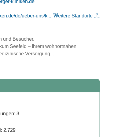
ats@dlefees.ofni
ken.de/de/ueber-uns/k...
Weitere Standorte
n und Besucher,

ikum Seefeld – Ihrem wohnortnahen 
dizinische Versorgung...
lungen: 3
l: 2.729