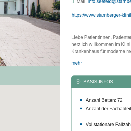
Mail:
ed.nekinilk-regrebnr
https://www.starnberger-klini
Liebe Patientinnen, Patiente
herzlich willkommen im Klin
Krankenhaus für moderne me
mehr
BASIS-INFOS
Anzahl Betten: 72
Anzahl der Fachabtei
Vollstationäre Fallzah