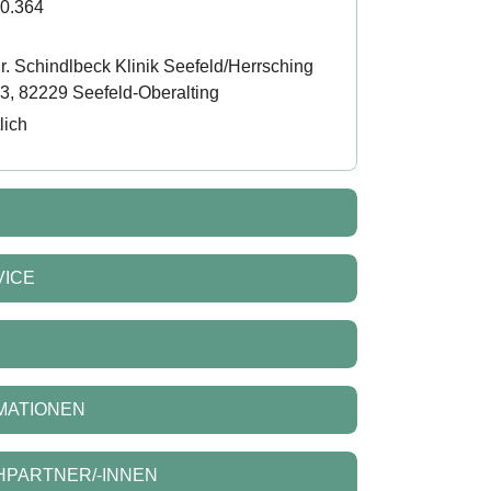
10.364
. Schindlbeck Klinik Seefeld/Herrsching
, 82229 Seefeld-Oberalting
lich
VICE
MATIONEN
HPARTNER/-INNEN