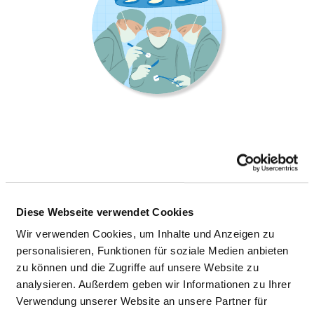
KLINIK FÜR UNFALLCHIRURGIE UND
ORTHOPÄDIE
Diese Webseite verwendet Cookies
Robert-Koch-Str. 2
Wir verwenden Cookies, um Inhalte und Anzeigen zu
25524 Itzehoe
personalisieren, Funktionen für soziale Medien anbieten
Tel.:
04821-772-2101
zu können und die Zugriffe auf unsere Website zu
Fax: 04821-772-2109
analysieren. Außerdem geben wir Informationen zu Ihrer
Mail:
ed.eoheztI-HK@reteulK.T
Verwendung unserer Website an unsere Partner für