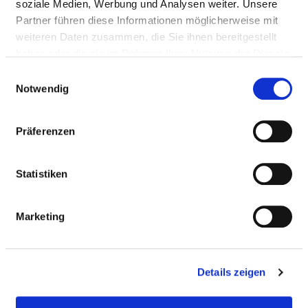
Mit Notfallambulanz
soziale Medien, Werbung und Analysen weiter. Unsere
Partner führen diese Informationen möglicherweise mit
Anfahrt
weiteren Daten zusammen, die Sie ihnen bereitgestellt
haben oder die sie im Rahmen Ihrer Nutzung der Dienste
Ärztliche Leitung
gesammelt haben.
Einwilligungsauswahl
Notwendig
PD Dr. med. Tim Klüter (Chefarzt)
Präferenzen
Informationen und Leistungen der
Fachabteilung
Statistiken
FALLZAHLEN
Marketing
Vollstationäre Fallzahl: 2.975
Details zeigen
PERSONELLE AUSSTATTUNG