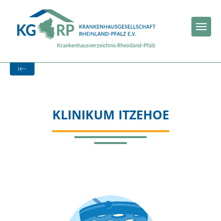
Togg
Zur Krankenhaus-Startseite
KLINIKUM ITZEHOE