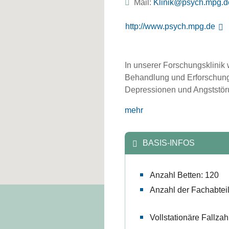
Mail:
ed.gpm.hcysp@kinil
http://www.psych.mpg.de
In unserer Forschungsklinik 
Behandlung und Erforschung
Depressionen und Angststöru
mehr
BASIS-INFOS
Anzahl Betten: 120
Anzahl der Fachabtei
Vollstationäre Fallzah